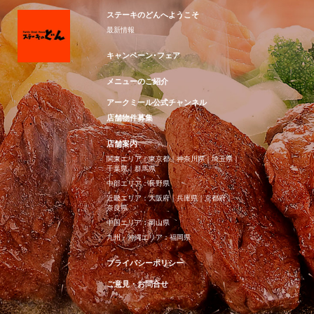
ステーキのどんへようこそ
最新情報
キャンペーン･フェア
メニューのご紹介
アークミール公式チャンネル
店舗物件募集
店舗案内
関東エリア：
東京都
｜
神奈川県
｜
埼玉県
｜
千葉県
｜
群馬県
中部エリア：
長野県
近畿エリア：
大阪府
｜
兵庫県
｜
京都府
｜
奈良県
中国エリア：
岡山県
九州・沖縄エリア：
福岡県
プライバシーポリシー
ご意見・お問合せ