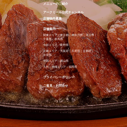
メニューのご紹介
アークミール公式チャンネル
店舗物件募集
店舗案内
関東エリア：
東京都
｜
神奈川県
｜
埼玉県
｜
千葉県
｜
群馬県
中部エリア：
長野県
近畿エリア：
大阪府
｜
兵庫県
｜
京都府
｜
奈良県
中国エリア：
岡山県
九州・沖縄エリア：
福岡県
プライバシーポリシー
ご意見・お問合せ