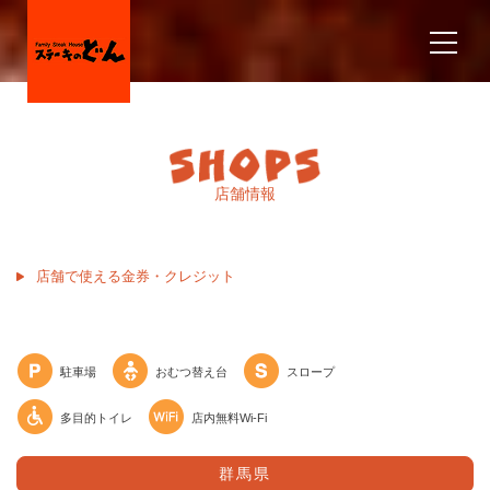
店舗情報
店舗で使える金券・クレジット
駐車場
おむつ替え台
スロープ
多目的トイレ
店内無料Wi-Fi
群馬県