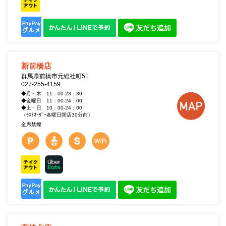
新前橋店
群馬県前橋市元総社町51
027-255-4159
◆月～木 11：00-23：30
◆金曜日 11：00-24：00
◆土・日 10：00-24：00
（ﾗｽﾄｵｰﾀﾞｰ各曜日閉店30分前）
全席禁煙