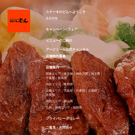
ステーキのどんへようこそ
最新情報
キャンペーン･フェア
メニューのご紹介
アークミール公式チャンネル
店舗物件募集
店舗案内
関東エリア：
東京都
｜
神奈川県
｜
埼玉県
｜
千葉県
｜
群馬県
中部エリア：
長野県
近畿エリア：
大阪府
｜
兵庫県
｜
京都府
｜
奈良県
中国エリア：
岡山県
九州・沖縄エリア：
福岡県
プライバシーポリシー
ご意見・お問合せ