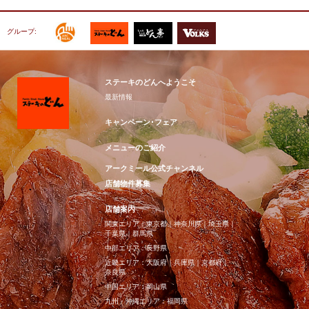
グループ:
ステーキのどんへようこそ
最新情報
キャンペーン･フェア
メニューのご紹介
アークミール公式チャンネル
店舗物件募集
店舗案内
関東エリア：
東京都
｜
神奈川県
｜
埼玉県
｜
千葉県
｜
群馬県
中部エリア：
長野県
近畿エリア：
大阪府
｜
兵庫県
｜
京都府
｜
奈良県
中国エリア：
岡山県
九州・沖縄エリア：
福岡県